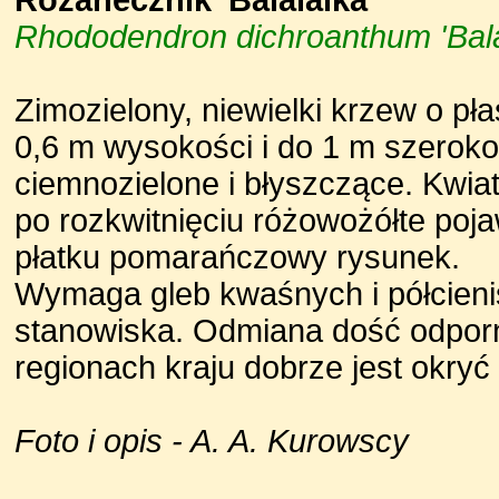
Różanecznik 'Balalaika'
Rhododendron dichroanthum 'Bala
Zimozielony, niewielki krzew o pł
0,6 m wysokości i do 1 m szeroko
ciemnozielone i błyszczące. Kwi
po rozkwitnięciu różowożółte poja
płatku pomarańczowy rysunek.
Wymaga gleb kwaśnych i półcienis
stanowiska. Odmiana dość odporn
regionach kraju dobrze jest okryć
Foto i opis - A. A. Kurowscy