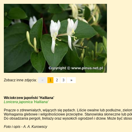
Zobacz inne zdjęcia:
«
1
2
3
»
Wiciokrzew japoński 'Halliana'
Lonicera japonica 'Halliana'
Pnącze o zdrewniałych, wijących się pędach. Liście owalne lub podłużne, zielo
Wymagania glebowe i wilgotnościowe przeciętne. Stanowiska słoneczne lub pół
Do obsadzania pergoli, treliaży oraz wysokich ogrodzeń i drzew. Może być sto
Foto i opis - A. A. Kurowscy