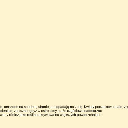
ne, omszone na spodniej stronie, nie opadają na zimę. Kwiaty początkowo białe, z 
cieniste, zaciszne, gdyż w ostre zimy może częściowo nadmarzać.
sowany rónież jako roślina okrywowa na większych powierzchniach.