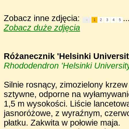
Zobacz inne zdjęcia:
..
«
1
2
3
4
5
Zobacz duże zdjęcia
Różanecznik 'Helsinki Universit
Rhododendron 'Helsinki University
Silnie rosnący, zimozielony krze
sztywne, odporne na wyłamywanie 
1,5 m wysokości. Liście lancetowa
jasnoróżowe, z wyraźnym, czer
płatku. Zakwita w połowie maja.