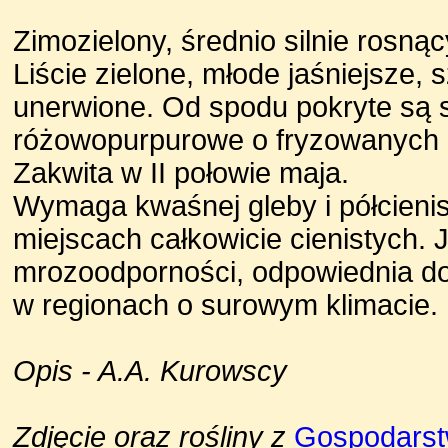
Zimozielony, średnio silnie rosną
Liście zielone, młode jaśniejsze,
unerwione. Od spodu pokryte są 
różowopurpurowe o fryzowanych pł
Zakwita w II połowie maja.
Wymaga kwaśnej gleby i półcieni
miejscach całkowicie cienistych. 
mrozoodporności, odpowiednia d
w regionach o surowym klimacie.
Opis - A.A. Kurowscy
Zdjęcie oraz rośliny z
Gospodars