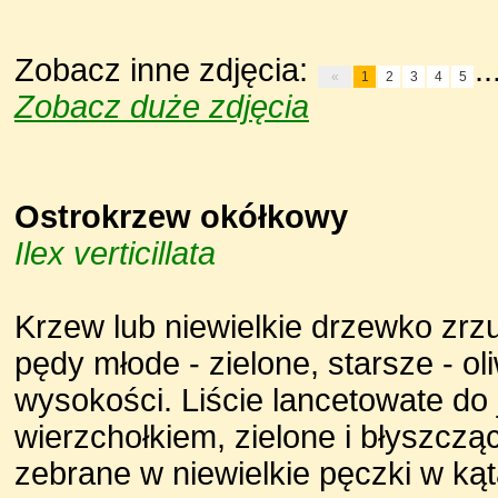
Zobacz inne zdjęcia:
..
«
1
2
3
4
5
Zobacz duże zdjęcia
Ostrokrzew okółkowy
Ilex verticillata
Krzew lub niewielkie drzewko zrzuc
pędy młode - zielone, starsze - 
wysokości. Liście lancetowate do
wierzchołkiem, zielone i błyszcząc
zebrane w niewielkie pęczki w kąta