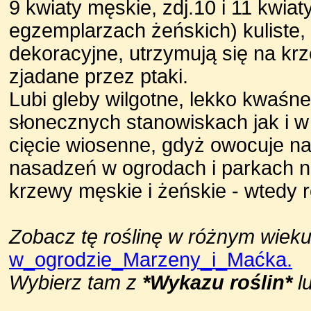
9 kwiaty męskie, zdj.10 i 11 kwia
egzemplarzach żeńskich) kuliste,
dekoracyjne, utrzymują się na krz
zjadane przez ptaki.
Lubi gleby wilgotne, lekko kwaśn
słonecznych stanowiskach jak i w
cięcie wiosenne, gdyż owocuje n
nasadzeń w ogrodach i parkach n
krzewy męskie i żeńskie - wtedy r
Zobacz tę roślinę w różnym wieku
w_ogrodzie_Marzeny_i_Maćka.
Wybierz tam z
*Wykazu roślin*
l