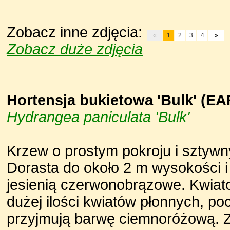
Zobacz inne zdjęcia:
«
1
2
3
4
»
Zobacz duże zdjęcia
Hortensja bukietowa 'Bulk' (
Hydrangea paniculata 'Bulk'
Krzew o prostym pokroju i sztywny
Dorasta do około 2 m wysokości i 
jesienią czerwonobrązowe. Kwiato
dużej ilości kwiatów płonnych, p
przyjmują barwę ciemnoróżową. 