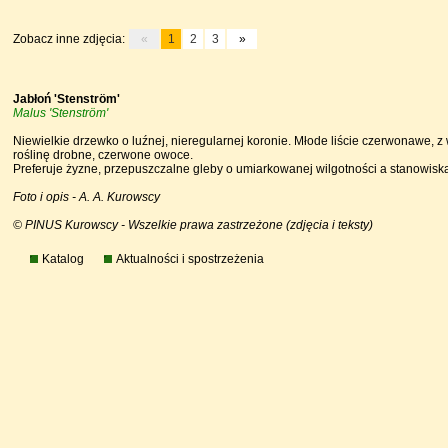
Zobacz inne zdjęcia:
«
1
2
3
»
Jabłoń 'Stenström'
Malus 'Stenström'
Niewielkie drzewko o luźnej, nieregularnej koronie. Młode liście czerwonawe, z
roślinę drobne, czerwone owoce.
Preferuje żyzne, przepuszczalne gleby o umiarkowanej wilgotności a stanowi
Foto i opis - A. A. Kurowscy
© PINUS Kurowscy - Wszelkie prawa zastrzeżone (zdjęcia i teksty)
Katalog
Aktualności i spostrzeżenia