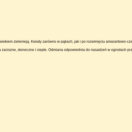
 wiekiem zielenieją. Kwiaty zarówno w pąkach, jak i po rozwinięciu amarantowo-cze
ska zaciszne, słoneczne i ciepłe. Odmiana odpowiednia do nasadzeń w ogrodach p