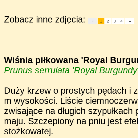
Zobacz inne zdjęcia:
«
1
2
3
4
»
Wiśnia piłkowana 'Royal Burgu
Prunus serrulata 'Royal Burgundy
Duży krzew o prostych pędach i z
m wysokości. Liście ciemnoczerw
zwisające na długich szypułkach 
maju. Szczepiony na pniu jest e
stożkowatej.