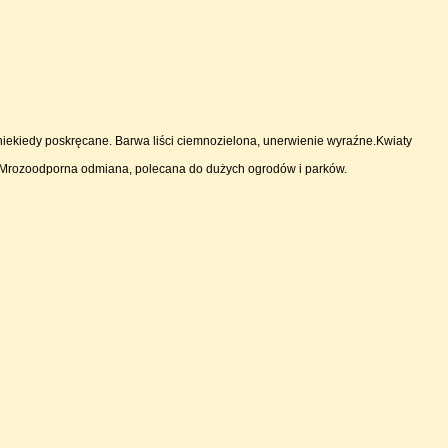
 niekiedy poskręcane. Barwa liści ciemnozielona, unerwienie wyraźne.Kwiaty
ień. Mrozoodporna odmiana, polecana do dużych ogrodów i parków.