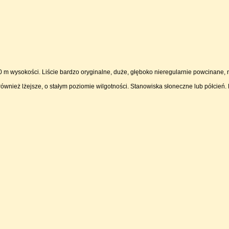
0 m wysokości. Liście bardzo oryginalne, duże, głęboko nieregularnie powcinane,
uje również lżejsze, o stałym poziomie wilgotności. Stanowiska słoneczne lub półc