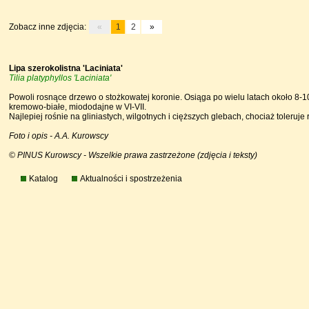
Zobacz inne zdjęcia:
«
1
2
»
Lipa szerokolistna 'Laciniata'
Tilia platyphyllos 'Laciniata'
Powoli rosnące drzewo o stożkowatej koronie. Osiąga po wielu latach około 8-1
kremowo-białe, miododajne w VI-VII.
Najlepiej rośnie na gliniastych, wilgotnych i cięższych glebach, chociaż toler
Foto i opis - A.A. Kurowscy
© PINUS Kurowscy - Wszelkie prawa zastrzeżone (zdjęcia i teksty)
Katalog
Aktualności i spostrzeżenia