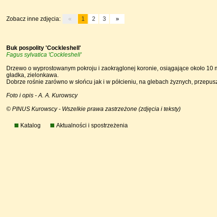
Zobacz inne zdjęcia:
«
1
2
3
»
Buk pospolity 'Cockleshell'
Fagus sylvatica 'Cockleshell'
Drzewo o wyprostowanym pokroju i zaokrąglonej koronie, osiągające około 10 m w
gładka, zielonkawa.
Dobrze rośnie zarówno w słońcu jak i w półcieniu, na glebach żyznych, przepusz
Foto i opis - A. A. Kurowscy
© PINUS Kurowscy - Wszelkie prawa zastrzeżone (zdjęcia i teksty)
Katalog
Aktualności i spostrzeżenia