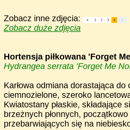
Zobacz inne zdjęcia:
«
1
2
3
4
»
Zobacz duże zdjęcia
Hortensja piłkowana 'Forget Me
Hydrangea serrata 'Forget Me Not
Karłowa odmiana dorastająca do o
ciemnozielone, szeroko lancetowa
Kwiatostany płaskie, składające 
brzeżnych płonnych, początkowo 
przebarwiających się na niebiesko