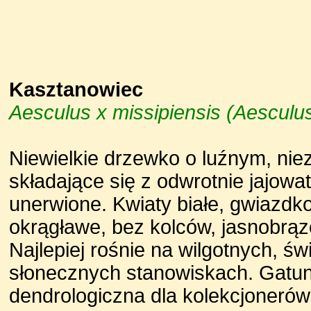
Kasztanowiec
Aesculus x missipiensis (Aesculus
Niewielkie drzewko o luźnym, niez
składające się z odwrotnie jajowat
unerwione. Kwiaty białe, gwiazd
okrągławe, bez kolców, jasnobrą
Najlepiej rośnie na wilgotnych, św
słonecznych stanowiskach. Gatu
dendrologiczna dla kolekcjonerów