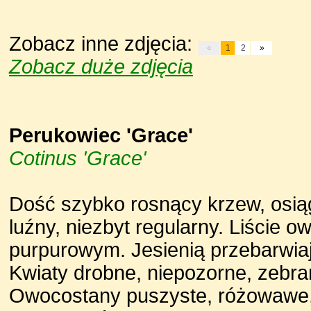
Zobacz inne zdjęcia:
«
1
2
»
Zobacz duże zdjęcia
Perukowiec 'Grace'
Cotinus 'Grace'
Dość szybko rosnący krzew, osią
luźny, niezbyt regularny. Liście o
purpurowym. Jesienią przebarwiaj
Kwiaty drobne, niepozorne, zebr
Owocostany puszyste, różowawe,