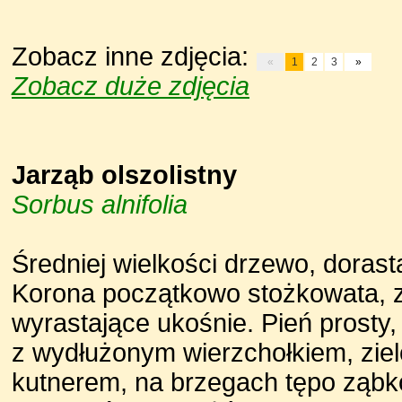
Zobacz inne zdjęcia:
«
1
2
3
»
Zobacz duże zdjęcia
Jarząb olszolistny
Sorbus alnifolia
Średniej wielkości drzewo, doras
Korona początkowo stożkowata, z
wyrastające ukośnie. Pień prosty,
z wydłużonym wierzchołkiem, ziel
kutnerem, na brzegach tępo ząbko