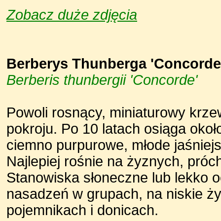
Zobacz duże zdjęcia
Berberys Thunberga 'Concorde
Berberis thunbergii 'Concorde'
Powoli rosnący, miniaturowy krzew
pokroju. Po 10 latach osiąga okoł
ciemno purpurowe, młode jaśniejs
Najlepiej rośnie na żyznych, próc
Stanowiska słoneczne lub lekko 
nasadzeń w grupach, na niskie ż
pojemnikach i donicach.