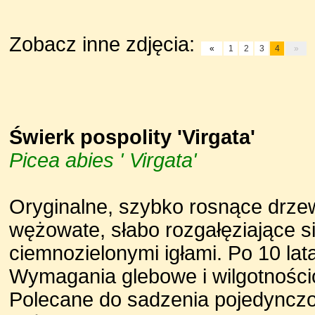
Zobacz inne zdjęcia:
«
1
2
3
4
»
Świerk pospolity 'Virgata'
Picea abies ' Virgata'
Oryginalne, szybko rosnące drzew
wężowate, słabo rozgałęziające się
ciemnozielonymi igłami. Po 10 lat
Wymagania glebowe i wilgotności
Polecane do sadzenia pojedyncz