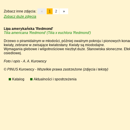
Zobacz inne zdjęcia:
«
1
2
»
Zobacz duże zdjęcia
Lipa amerykańska 'Redmond'
Tilia americana 'Redmond' (Tilia x euchlora 'Redmond')
Drzewo o piramidalnym w młodości, później owalnym pokroju i pionowych konarac
kwiaty, zebrane w zwisające kwiatostany. Kwiaty są miododajne.
Wymagania glebowe i wilgotnościowe niezbyt duże. Stanowiska słoneczne. Efe
osiedlowej.
Foto i opis - A. A. Kurowscy
© PINUS Kurowscy - Wszelkie prawa zastrzeżone (zdjęcia i teksty)
Katalog
Aktualności i spostrzeżenia