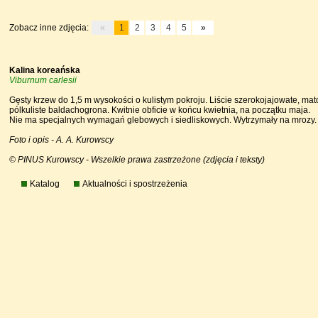
Zobacz inne zdjęcia:
«
1
2
3
4
5
»
Kalina koreańska
Viburnum carlesii
Gęsty krzew do 1,5 m wysokości o kulistym pokroju. Liście szerokojajowate, m
pólkuliste baldachogrona. Kwitnie obficie w końcu kwietnia, na początku maja.
Nie ma specjalnych wymagań glebowych i siedliskowych. Wytrzymały na mrozy
Foto i opis - A. A. Kurowscy
© PINUS Kurowscy - Wszelkie prawa zastrzeżone (zdjęcia i teksty)
Katalog
Aktualności i spostrzeżenia