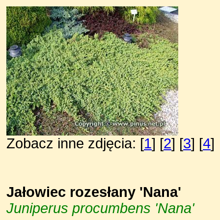
Zobacz inne zdjęcia: [
1
] [
2
] [
3
] [
4
]
Jałowiec rozesłany 'Nana'
Juniperus procumbens 'Nana'