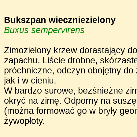
Bukszpan wieczniezielony
Buxus sempervirens
Zimozielony krzew dorastający d
zapachu. Liście drobne, skórzast
próchniczne, odczyn obojętny do
jak i w cieniu.
W bardzo surowe, bezśnieżne zim
okryć na zimę. Odporny na susz
(można formować go w bryły geom
żywopłoty.