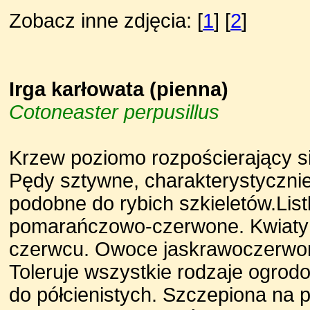
Zobacz inne zdjęcia: [
1
] [
2
]
Irga karłowata (pienna)
Cotoneaster perpusillus
Krzew poziomo rozpościerający się
Pędy sztywne, charakterystycznie
podobne do rybich szkieletów.Listk
pomarańczowo-czerwone. Kwiaty d
czerwcu. Owoce jaskrawoczerwone
Toleruje wszystkie rodzaje ogrod
do półcienistych. Szczepiona na 