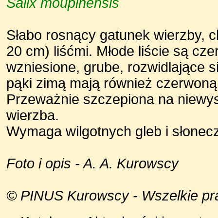
Salix moupinensis
Słabo rosnący gatunek wierzby, c
20 cm) liśćmi. Młode liście są cz
wzniesione, grube, rozwidlające 
pąki zimą mają również czerwoną
Przeważnie szczepiona na niewys
wierzba.
Wymaga wilgotnych gleb i słonec
Foto i opis - A. A. Kurowscy
© PINUS Kurowscy - Wszelkie praw