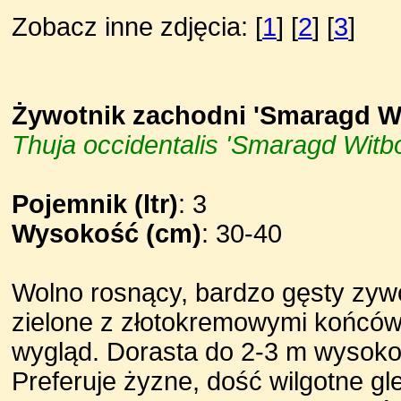
Zobacz inne zdjęcia: [
1
] [
2
] [
3
]
Żywotnik zachodni 'Smaragd Wi
Thuja occidentalis 'Smaragd Witbo
Pojemnik (ltr)
: 3
Wysokość (cm)
: 30-40
Wolno rosnący, bardzo gęsty zywo
zielone z złotokremowymi końcówk
wygląd. Dorasta do 2-3 m wysoko
Preferuje żyzne, dość wilgotne gl