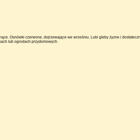
blaknące. Osnówki czerwone, dojrzewające we wrześniu. Lubi gleby żyzne i dostatecz
rkach lub ogrodach przydomowych.