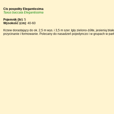
Cis pospolity Elegantissima
Taxus baccata Elegantissima
Pojemnik (ltr)
: 5
Wysokość (cm)
: 40-60
Krzew dorastający do ok. 2,5 m wys. i 3,5 m szer. Igły zielono-żółte, jesienią 
przycinanie i formowanie. Polecany do nasadzeń pojedynczo i w grupach w pa