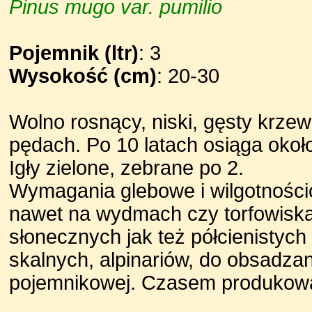
Pinus mugo var. pumilio
Pojemnik (ltr)
: 3
Wysokość (cm)
: 20-30
Wolno rosnący, niski, gęsty krze
pędach. Po 10 latach osiąga okoł
Igły zielone, zebrane po 2.
Wymagania glebowe i wilgotności
nawet na wydmach czy torfowiska
słonecznych jak też półcienistyc
skalnych, alpinariów, do obsadza
pojemnikowej. Czasem produkowa