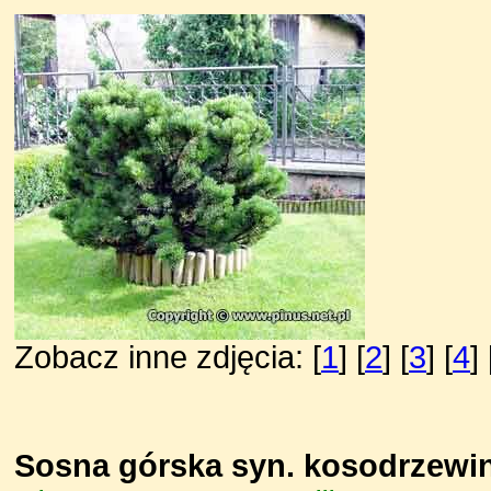
Zobacz inne zdjęcia: [
1
] [
2
] [
3
] [
4
] 
Sosna górska syn. kosodrzewi