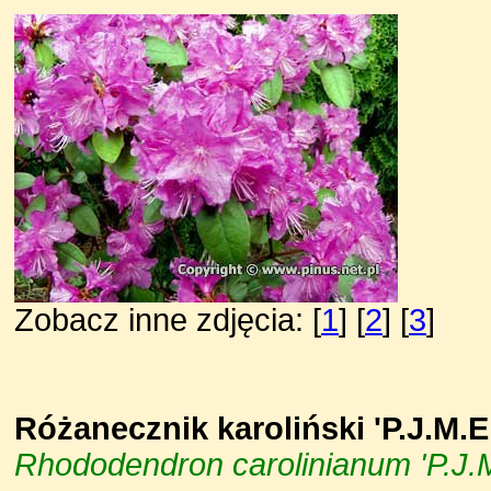
Zobacz inne zdjęcia: [
1
] [
2
] [
3
]
Różanecznik karoliński 'P.J.M.El
Rhododendron carolinianum 'P.J.M