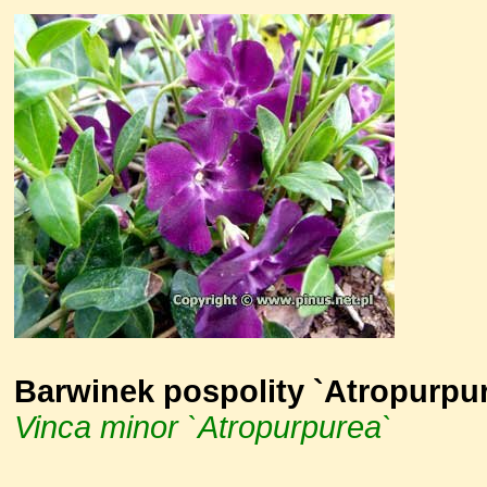
Barwinek pospolity `Atropurpu
Vinca minor `Atropurpurea`