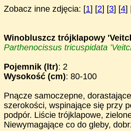
Zobacz inne zdjęcia: [
1
] [
2
] [
3
] [
4
] 
Winobluszcz trójklapowy 'Veitch
Parthenocissus tricuspidata 'Veitch
Pojemnik (ltr)
: 2
Wysokość (cm)
: 80-100
Pnącze samoczepne, dorastające 
szerokości, wspinające się przy p
podpór. Liście trójklapowe, zielon
Niewymagające co do gleby, dobr