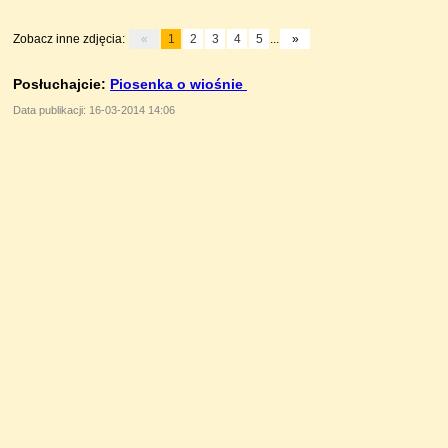
Zobacz inne zdjęcia:
«
1
2
3
4
5
...
»
Posłuchajcie:
Piosenka o wiośnie
Data publikacji: 16-03-2014 14:06