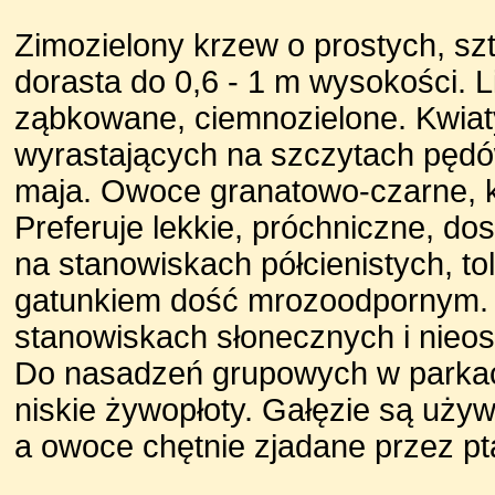
Zimozielony krzew o prostych, sz
dorasta do 0,6 - 1 m wysokości. L
ząbkowane, ciemnozielone. Kwiat
wyrastających na szczytach pędów
maja. Owoce granatowo-czarne, ku
Preferuje lekkie, próchniczne, dos
na stanowiskach półcienistych, tol
gatunkiem dość mrozoodpornym. 
stanowiskach słonecznych i nieos
Do nasadzeń grupowych w parkac
niskie żywopłoty. Gałęzie są u
a owoce chętnie zjadane przez pt