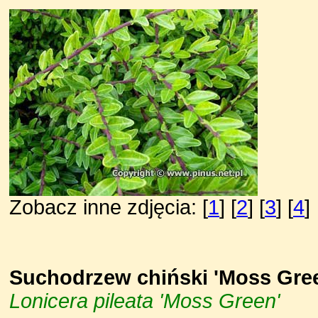
Zobacz inne zdjęcia: [
1
] [
2
] [
3
] [
4
]
Suchodrzew chiński 'Moss Gre
Lonicera pileata 'Moss Green'