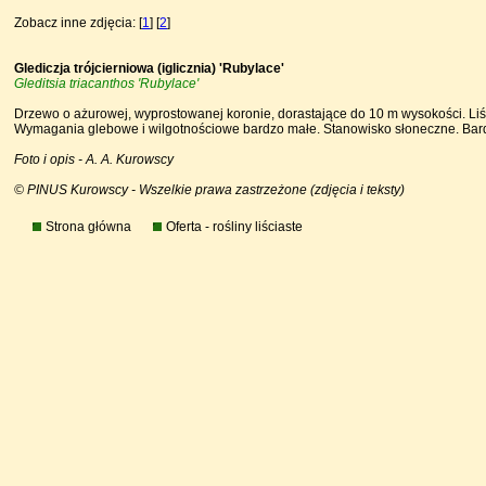
Zobacz inne zdjęcia: [
1
] [
2
]
Glediczja trójcierniowa (iglicznia) 'Rubylace'
Gleditsia triacanthos 'Rubylace'
Drzewo o ażurowej, wyprostowanej koronie, dorastające do 10 m wysokości. Liś
Wymagania glebowe i wilgotnościowe bardzo małe. Stanowisko słoneczne. Bardz
Foto i opis - A. A. Kurowscy
© PINUS Kurowscy - Wszelkie prawa zastrzeżone (zdjęcia i teksty)
Strona główna
Oferta - rośliny liściaste