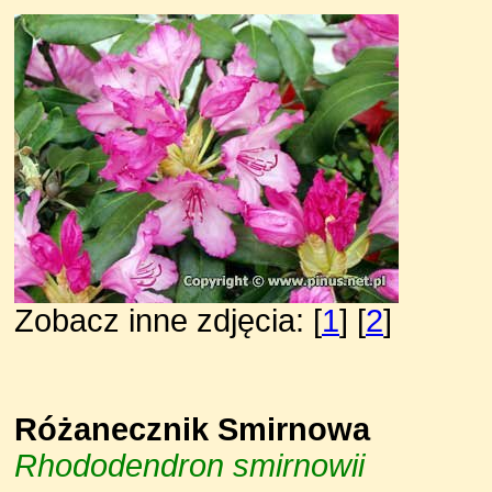
Zobacz inne zdjęcia: [
1
] [
2
]
Różanecznik Smirnowa
Rhododendron smirnowii