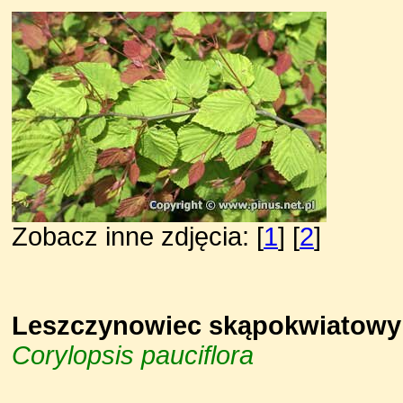
Zobacz inne zdjęcia: [
1
] [
2
]
Leszczynowiec skąpokwiatowy
Corylopsis pauciflora