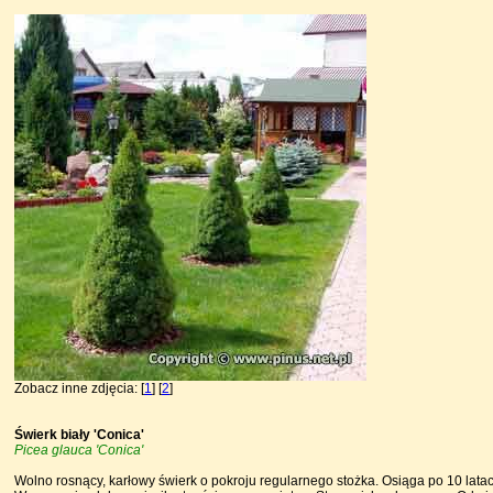
Zobacz inne zdjęcia: [
1
] [
2
]
Świerk biały 'Conica'
Picea glauca 'Conica'
Wolno rosnący, karłowy świerk o pokroju regularnego stożka. Osiąga po 10 latach