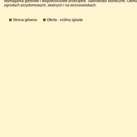
Wymagania glebowe i wilgotnościowe przeciętne. Stanowisko słoneczne. Odmia
ogrodach przydomowych, skalnych i na wrzosowiskach.
Strona główna
Oferta - rośliny iglaste