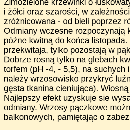
Zimozielone krzewinki o łuskowaty
i żółci oraz szarości, w zależnoś
zróżnicowana - od bieli poprzez r
Odmiany wczesne rozpoczynają kw
późne kwitną do końca listopad
przekwitaja, tylko pozostają w p
Dobrze rosną tylko na glebach k
torfem (pH -4, - 5,5), na suchych
należy wrzosowisko przykryć luźn
gęsta tkanina cieniująca). Wiosną
Najlepszy efekt uzyskuje sie wysad
odmiany. Wrzosy pączkowe można
balkonowych, pamiętając o zabez