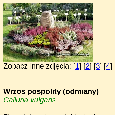
Zobacz inne zdjęcia: [
1
] [
2
] [
3
] [
4
] 
Wrzos pospolity (odmiany)
Calluna vulgaris