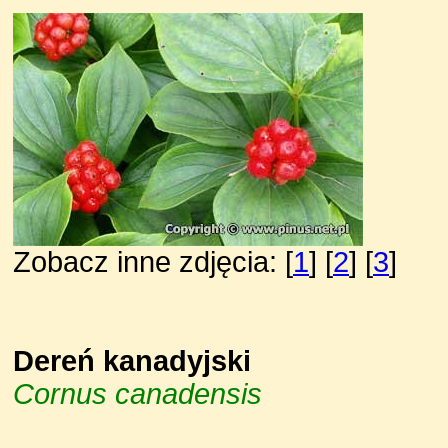
Zobacz inne zdjęcia: [
1
] [
2
] [
3
]
Dereń kanadyjski
Cornus canadensis