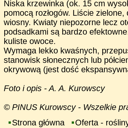
Niska krzewinka (ok. 15 cm wyso
pomocą rozłogów. Liście zielone,
wiosny. Kwiaty niepozorne lecz o
podsadkami są bardzo efektowne.
kuliste owoce.
Wymaga lekko kwaśnych, przepusz
stanowisk słonecznych lub półcie
okrywową (jest dość ekspansywn
Foto i opis - A. A. Kurowscy
© PINUS Kurowscy - Wszelkie praw
Strona główna
Oferta - roślin