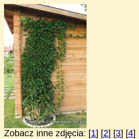
Zobacz inne zdjęcia: [
1
] [
2
] [
3
] [
4
]