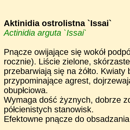
Aktinidia ostrolistna `Issai`
Actinidia arguta `Issai`
Pnącze owijające się wokół podpó
rocznie). Liście zielone, skórzast
przebarwiają się na żółto. Kwiaty
przypominające agrest, dojrzewaj
obupłciowa.
Wymaga dość żyznych, dobrze zd
półcienistych stanowisk.
Efektowne pnącze do obsadzania alt