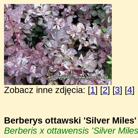
Zobacz inne zdjęcia: [
1
] [
2
] [
3
] [
4
]
Berberys ottawski 'Silver Miles'
Berberis x ottawensis 'Silver Miles