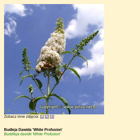
Zobacz inne zdjęcia: [
1
] [
2
] [
3
]
Budleja Dawida 'White Profusion'
Buddleja davidii 'White Profusion'