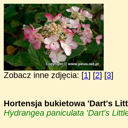
Zobacz inne zdjęcia: [
1
] [
2
] [
3
]
Hortensja bukietowa 'Dart's Litt
Hydrangea paniculata 'Dart's Littl