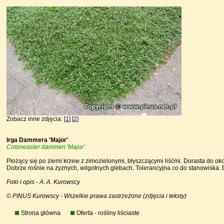
Zobacz inne zdjęcia: [
1
] [
2
]
Irga Dammera 'Major'
Cotoneaster dammeri 'Major'
Płożący się po ziemi krzew z zimozielonymi, błyszczącymi liśćmi. Dorasta do oko
Dobrze rośnie na żyznych, wilgotnych glebach. Tolerancyjna co do stanowiska
Foto i opis - A. A. Kurowscy
© PINUS Kurowscy - Wszelkie prawa zastrzeżone (zdjęcia i teksty)
Strona główna
Oferta - rośliny liściaste