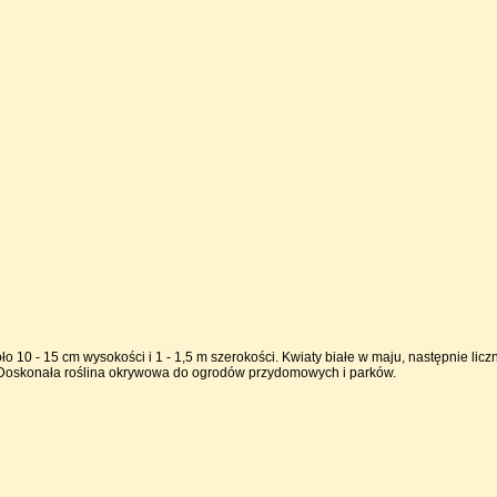
ło 10 - 15 cm wysokości i 1 - 1,5 m szerokości. Kwiaty białe w maju, następnie li
. Doskonała roślina okrywowa do ogrodów przydomowych i parków.