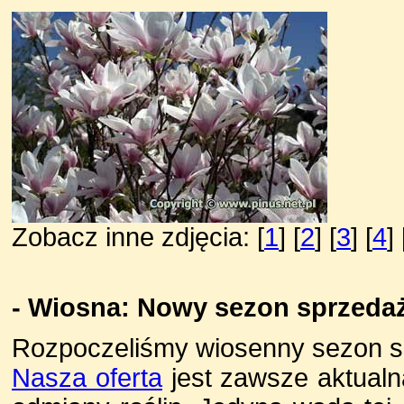
Zobacz inne zdjęcia: [
1
] [
2
] [
3
] [
4
] 
- Wiosna: Nowy sezon sprzeda
Rozpoczeliśmy wiosenny sezon s
Nasza oferta
jest zawsze aktualn