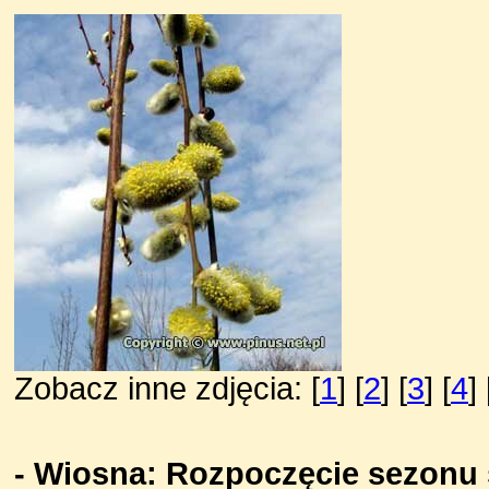
Zobacz inne zdjęcia: [
1
] [
2
] [
3
] [
4
] 
- Wiosna: Rozpoczęcie sezonu